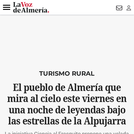
DESTACADO
VOTO FEMENINO
ORGULLO VERA
TRIBUNA
Menú
NEWSL
LO
TURISMO RURAL
El pueblo de Almería que
mira al cielo este viernes en
una noche de leyendas bajo
las estrellas de la Alpujarra
La iniciativa Ciencia al Fresquito propone una velada