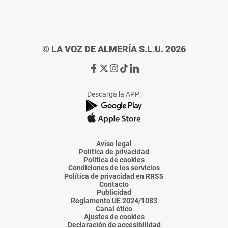
© LA VOZ DE ALMERÍA S.L.U. 2026
Ir
Ir
Ir
Ir
Ir
a
a
a
a
a
Facebook
X
Instagram
TikTok
Linkedin
Descarga la APP:
de
de
de
de
de
La
La
La
La
La
Voz
Voz
Voz
Voz
Voz
de
de
de
de
de
Almería
Almería
Almería
Almería
Almería
Aviso legal
Política de privacidad
Política de cookies
Condiciones de los servicios
Política de privacidad en RRSS
Contacto
Publicidad
Reglamento UE 2024/1083
Canal ético
Ajustes de cookies
Declaración de accesibilidad