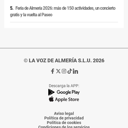
Feria de Almería 2026: más de 150 actividades, un concierto
gratis y la vuelta al Paseo
© LA VOZ DE ALMERÍA S.L.U. 2026
Ir
Ir
Ir
Ir
Ir
a
a
a
a
a
Facebook
X
Instagram
TikTok
Linkedin
Descarga la APP:
de
de
de
de
de
La
La
La
La
La
Voz
Voz
Voz
Voz
Voz
de
de
de
de
de
Almería
Almería
Almería
Almería
Almería
Aviso legal
Política de privacidad
Política de cookies
Condiciones de los servicios