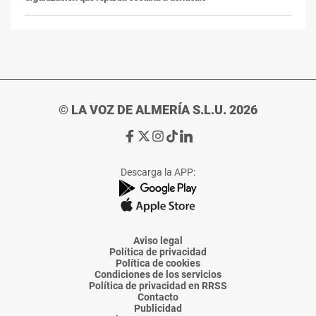
© LA VOZ DE ALMERÍA S.L.U. 2026
Ir
Ir
Ir
Ir
Ir
a
a
a
a
a
Facebook
X
Instagram
TikTok
Linkedin
Descarga la APP:
de
de
de
de
de
La
La
La
La
La
Voz
Voz
Voz
Voz
Voz
de
de
de
de
de
Almería
Almería
Almería
Almería
Almería
Aviso legal
Política de privacidad
Política de cookies
Condiciones de los servicios
Política de privacidad en RRSS
Contacto
Publicidad