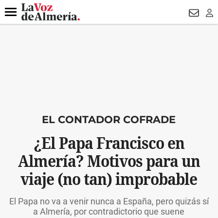
DESTACADO
MACROOPERACIÓN
FERIA
TURISMO
JUI
Menú
NEWSL
LO
EL CONTADOR COFRADE
¿El Papa Francisco en
Almería? Motivos para un
viaje (no tan) improbable
El Papa no va a venir nunca a España, pero quizás sí
a Almería, por contradictorio que suene