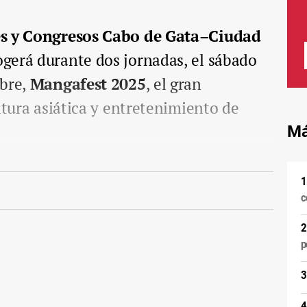
es y Congresos Cabo de Gata–Ciudad
gerá durante dos jornadas, el sábado
ubre,
Mangafest 2025
, el gran
ltura asiática y entretenimiento de
Má
c
p