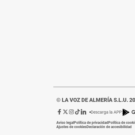
© LA VOZ DE ALMERÍA S.L.U. 2
Ir
Ir
Ir
Ir
Ir
Descarga la APP:
a
a
a
a
a
Aviso legal
Política de privacidad
Política de cook
Facebook
X
Instagram
TikTok
Linkedin
Ajustes de cookies
Declaración de accesibilidad
de
de
de
de
de