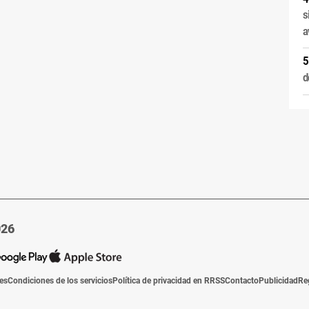
s
a
d
026
ies
Condiciones de los servicios
Política de privacidad en RRSS
Contacto
Publicidad
Re