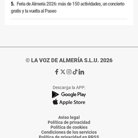
Feria de Almería 2026: más de 150 actividades, un concierto
gratis y la vuelta al Paseo
© LA VOZ DE ALMERÍA S.L.U. 2026
Ir
Ir
Ir
Ir
Ir
a
a
a
a
a
Facebook
X
Instagram
TikTok
Linkedin
Descarga la APP:
de
de
de
de
de
La
La
La
La
La
Voz
Voz
Voz
Voz
Voz
de
de
de
de
de
Almería
Almería
Almería
Almería
Almería
Aviso legal
Política de privacidad
Política de cookies
Condiciones de los servicios
Política de privacidad en RRSS