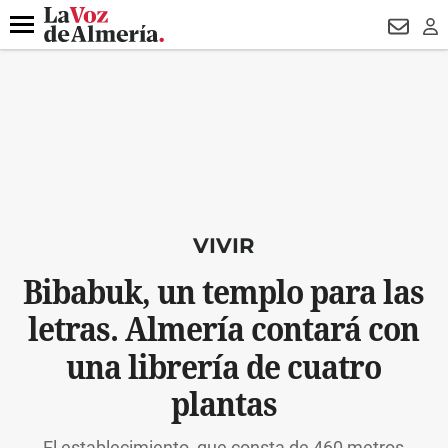
DESTACADO
VOTO FEMENINO
ORGULLO VERA
TRIBUNA
Menú
NEWSL
LO
VIVIR
Bibabuk, un templo para las
letras. Almería contará con
una librería de cuatro
plantas
El establecimiento, que consta de 460 metros