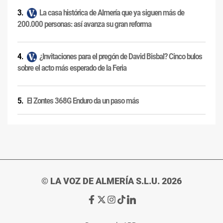
La casa histórica de Almería que ya siguen más de
200.000 personas: así avanza su gran reforma
¿Invitaciones para el pregón de David Bisbal? Cinco bulos
sobre el acto más esperado de la Feria
El Zontes 368G Enduro da un paso más
© LA VOZ DE ALMERÍA S.L.U. 2026
Ir
Ir
Ir
Ir
Ir
a
a
a
a
a
Facebook
X
Instagram
TikTok
Linkedin