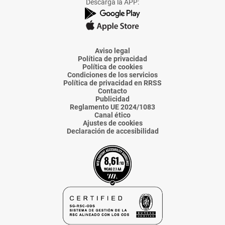
Descarga la APP:
de
de
de
de
de
La
La
La
La
La
Voz
Voz
Voz
Voz
Voz
de
de
de
de
de
Almería
Almería
Almería
Almería
Almería
Aviso legal
Política de privacidad
Política de cookies
Condiciones de los servicios
Política de privacidad en RRSS
Contacto
Publicidad
Reglamento UE 2024/1083
Canal ético
Ajustes de cookies
Declaración de accesibilidad