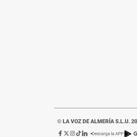
© LA VOZ DE ALMERÍA S.L.U. 2
Ir
Ir
Ir
Ir
Ir
Descarga la APP: