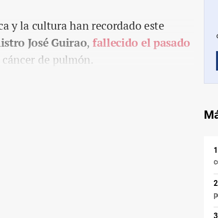
ca y la cultura han recordado este
istro José Guirao
,
fallecido el pasado
 cáncer de pulmón.
Má
c
p