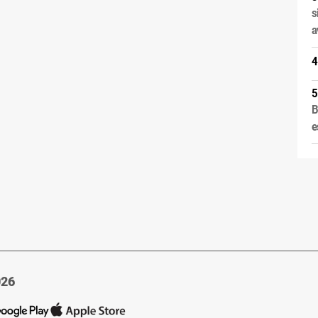
s
a
B
e
026