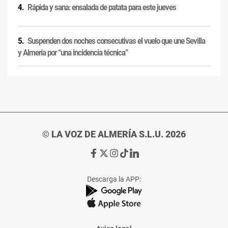
Rápida y sana: ensalada de patata para este jueves
Suspenden dos noches consecutivas el vuelo que une Sevilla
y Almería por “una incidencia técnica”
© LA VOZ DE ALMERÍA S.L.U. 2026
Ir
Ir
Ir
Ir
Ir
a
a
a
a
a
Facebook
X
Instagram
TikTok
Linkedin
Descarga la APP:
de
de
de
de
de
La
La
La
La
La
Voz
Voz
Voz
Voz
Voz
de
de
de
de
de
Almería
Almería
Almería
Almería
Almería