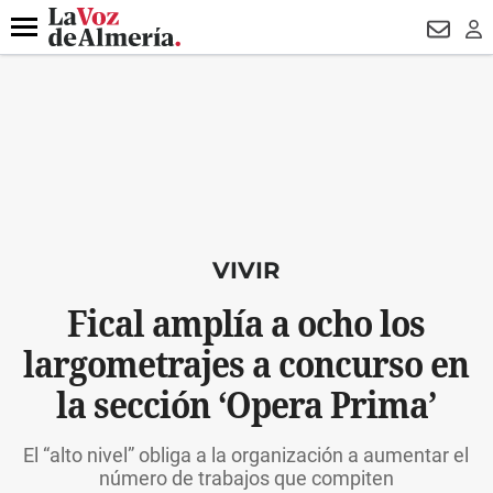
DESTACADO
HOSPITAL PONIENTE
ECLIPSE
DRON UDA
Menú
NEWSL
LO
VIVIR
Fical amplía a ocho los
largometrajes a concurso en
la sección ‘Opera Prima’
El “alto nivel” obliga a la organización a aumentar el
número de trabajos que compiten