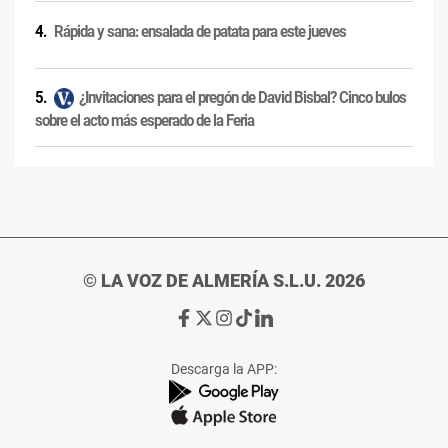
Rápida y sana: ensalada de patata para este jueves
¿Invitaciones para el pregón de David Bisbal? Cinco bulos
sobre el acto más esperado de la Feria
© LA VOZ DE ALMERÍA S.L.U. 2026
Ir
Ir
Ir
Ir
Ir
a
a
a
a
a
Facebook
X
Instagram
TikTok
Linkedin
Descarga la APP:
de
de
de
de
de
La
La
La
La
La
Voz
Voz
Voz
Voz
Voz
de
de
de
de
de