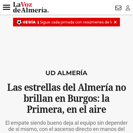
DESTACADO
VOTO FEMENINO
ORGULLO VERA
TRIBUNA
Menú
NEWSL
LO
UD ALMERÍA
Las estrellas del Almería no
brillan en Burgos: la
Primera, en el aire
El empate siendo bueno deja al equipo sin depender
de sí mismo, con el ascenso directo en manos del