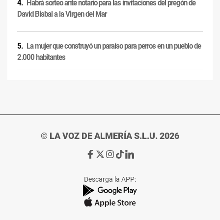
Habrá sorteo ante notario para las invitaciones del pregón de
David Bisbal a la Virgen del Mar
La mujer que construyó un paraíso para perros en un pueblo de
2.000 habitantes
© LA VOZ DE ALMERÍA S.L.U. 2026
Ir
Ir
Ir
Ir
Ir
a
a
a
a
a
Facebook
X
Instagram
TikTok
Linkedin
Descarga la APP:
de
de
de
de
de
La
La
La
La
La
Voz
Voz
Voz
Voz
Voz
de
de
de
de
de