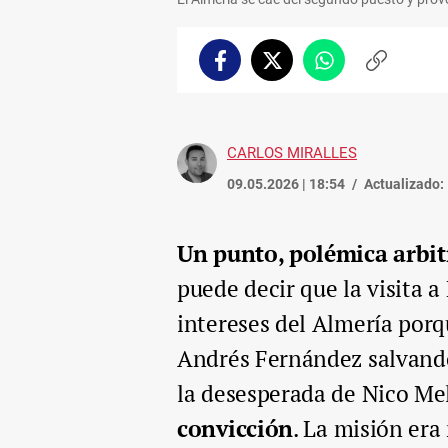
Facebook
Twitter
Whatsapp
Copiar
enlace
CARLOS MIRALLES
09.05.2026 | 18:54
Actualizado:
Un punto, polémica arbitr
puede decir que la visita a
intereses del Almería por
Andrés Fernández salvando
la desesperada de Nico M
convicción
. La misión era 