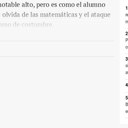
notable alto, pero es como el alumno
 olvida de las matemáticas y el ataque
r
m
como de costumbre.
P
c
s
a
B
e