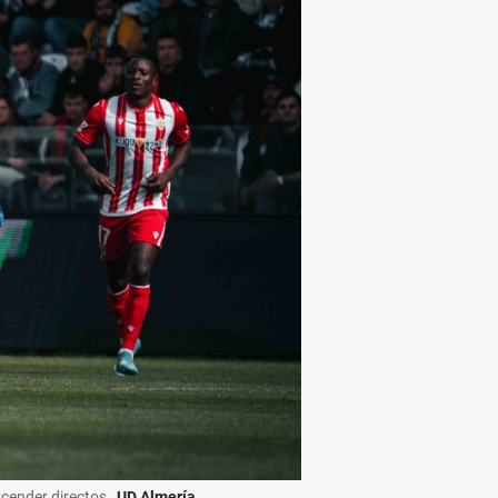
cender directos.
UD Almería