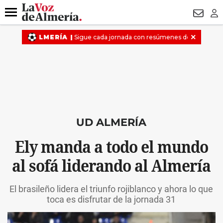
DESTACADO
VOTO FEMENINO
ORGULLO VERA
TRIBUNA
Menú
NEWSL
LO
UD ALMERÍA
Ely manda a todo el mundo
al sofá liderando al Almería
El brasileño lidera el triunfo rojiblanco y ahora lo que
toca es disfrutar de la jornada 31