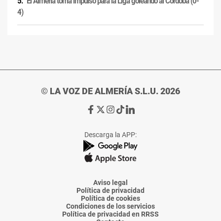
El Almería toma impulso para la Liga goleando al Córdoba (0-
4)
© LA VOZ DE ALMERÍA S.L.U. 2026
Ir
Ir
Ir
Ir
Ir
a
a
a
a
a
Facebook
X
Instagram
TikTok
Linkedin
Descarga la APP:
de
de
de
de
de
La
La
La
La
La
Voz
Voz
Voz
Voz
Voz
de
de
de
de
de
Almería
Almería
Almería
Almería
Almería
Aviso legal
Política de privacidad
Política de cookies
Condiciones de los servicios
Política de privacidad en RRSS