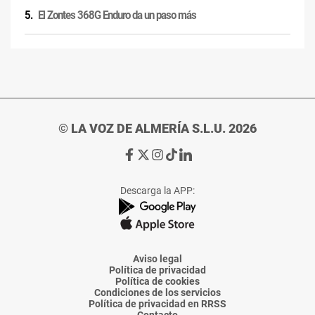
El Zontes 368G Enduro da un paso más
© LA VOZ DE ALMERÍA S.L.U. 2026
Ir
Ir
Ir
Ir
Ir
a
a
a
a
a
Facebook
X
Instagram
TikTok
Linkedin
Descarga la APP:
de
de
de
de
de
La
La
La
La
La
Voz
Voz
Voz
Voz
Voz
de
de
de
de
de
Almería
Almería
Almería
Almería
Almería
Aviso legal
Política de privacidad
Política de cookies
Condiciones de los servicios
Política de privacidad en RRSS
Contacto