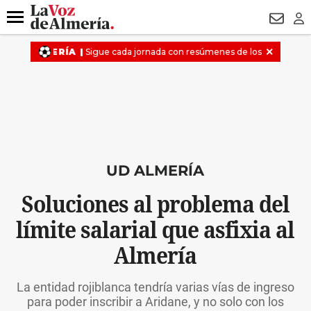
DESTACADO
HOSPITAL PONIENTE
ECLIPSE
DRON UDA
Menú
NEWSL
LO
UD ALMERÍA
Soluciones al problema del
límite salarial que asfixia al
Almería
La entidad rojiblanca tendría varias vías de ingreso
para poder inscribir a Aridane, y no solo con los