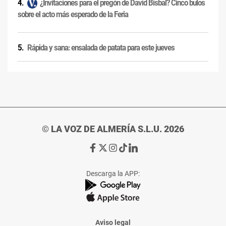
¿Invitaciones para el pregón de David Bisbal? Cinco bulos
sobre el acto más esperado de la Feria
Rápida y sana: ensalada de patata para este jueves
© LA VOZ DE ALMERÍA S.L.U. 2026
Ir
Ir
Ir
Ir
Ir
a
a
a
a
a
Facebook
X
Instagram
TikTok
Linkedin
Descarga la APP:
de
de
de
de
de
La
La
La
La
La
Voz
Voz
Voz
Voz
Voz
de
de
de
de
de
Almería
Almería
Almería
Almería
Almería
Aviso legal