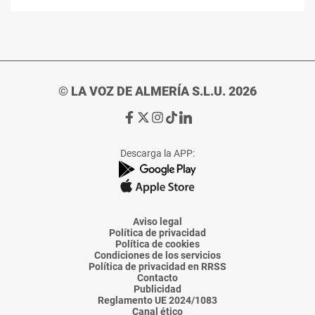
© LA VOZ DE ALMERÍA S.L.U. 2026
Ir
Ir
Ir
Ir
Ir
a
a
a
a
a
Facebook
X
Instagram
TikTok
Linkedin
Descarga la APP:
de
de
de
de
de
La
La
La
La
La
Voz
Voz
Voz
Voz
Voz
de
de
de
de
de
Almería
Almería
Almería
Almería
Almería
Aviso legal
Política de privacidad
Política de cookies
Condiciones de los servicios
Política de privacidad en RRSS
Contacto
Publicidad
Reglamento UE 2024/1083
Canal ético