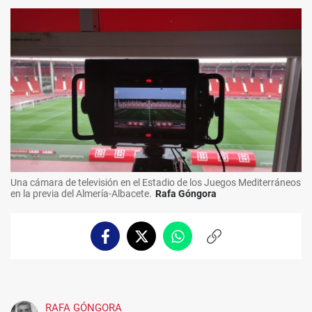
Una cámara de televisión en el Estadio de los Juegos Mediterráneos
en la previa del Almería-Albacete.
Rafa Góngora
Facebook
Twitter
Whatsapp
Copiar
enlace
RAFA GÓNGORA