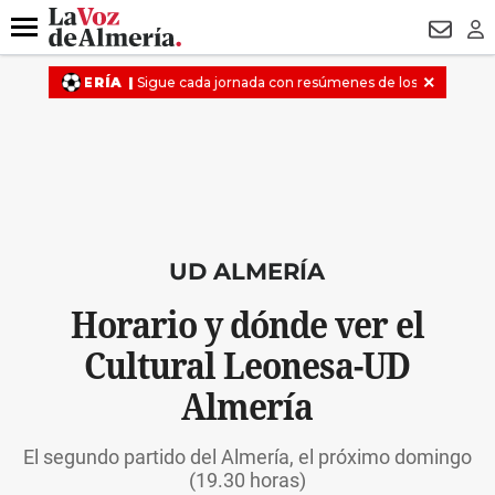
DESTACADO
MACROOPERACIÓN
FERIA
TURISMO
JUI
Menú
NEWSL
LO
UD ALMERÍA
Horario y dónde ver el
Cultural Leonesa-UD
Almería
El segundo partido del Almería, el próximo domingo
(19.30 horas)