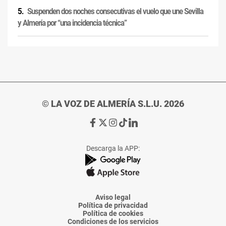
Suspenden dos noches consecutivas el vuelo que une Sevilla
y Almería por “una incidencia técnica”
© LA VOZ DE ALMERÍA S.L.U. 2026
Ir
Ir
Ir
Ir
Ir
a
a
a
a
a
Facebook
X
Instagram
TikTok
Linkedin
Descarga la APP:
de
de
de
de
de
La
La
La
La
La
Voz
Voz
Voz
Voz
Voz
de
de
de
de
de
Almería
Almería
Almería
Almería
Almería
Aviso legal
Política de privacidad
Política de cookies
Condiciones de los servicios