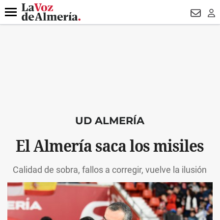
DESTACADO
HOSPITAL PONIENTE
ECLIPSE
DRON UDA
Menú
NEWSL
LO
UD ALMERÍA
El Almería saca los misiles
Calidad de sobra, fallos a corregir, vuelve la ilusión