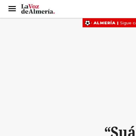
Menú
“Suá