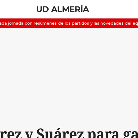
UD ALMERÍA
rez y Suárez para g