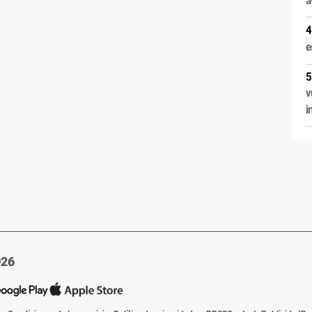
e
v
i
026