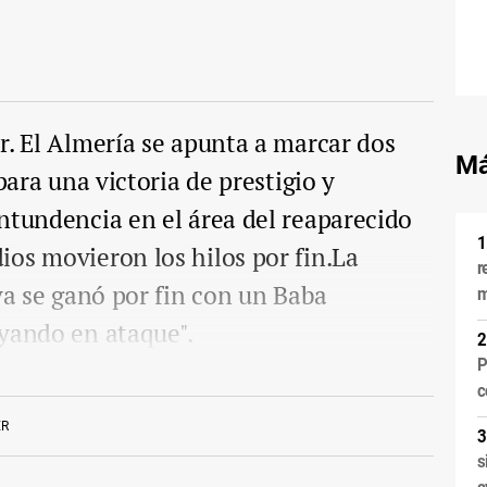
r. El Almería se apunta a marcar dos
Má
para una victoria de prestigio y
ntundencia en el área del reaparecido
os movieron los hilos por fin.La
r
va se ganó por fin con un Baba
m
oyando en ataque".
P
c
ER
s
a