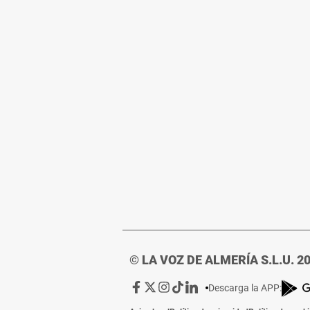
© LA VOZ DE ALMERÍA S.L.U. 2
Ir
Ir
Ir
Ir
Ir
Descarga la APP:
a
a
a
a
a