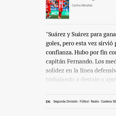
Carlos Miralles
"Suárez y Suárez para gana
goles, pero esta vez sirvió 
confianza. Hubo por fin co
capitán Fernando. Los medi
solidez en la línea defensi
trabajando a destajo y ap
Segunda División
Fútbol
Radio
Cadena S
EN: