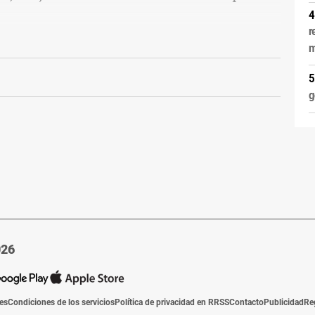
r
m
g
026
ies
Condiciones de los servicios
Política de privacidad en RRSS
Contacto
Publicidad
Re