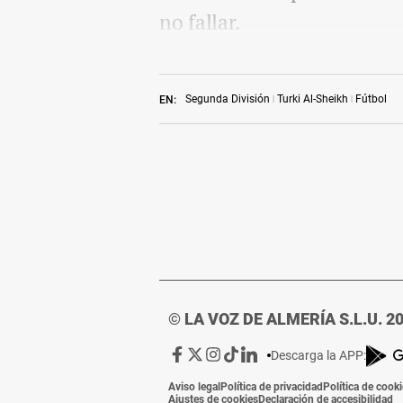
no fallar.
Segunda División
Turki Al-Sheikh
Fútbol
EN:
© LA VOZ DE ALMERÍA S.L.U. 2
Ir
Ir
Ir
Ir
Ir
Descarga la APP:
a
a
a
a
a
Aviso legal
Política de privacidad
Política de cook
Facebook
X
Instagram
TikTok
Linkedin
Ajustes de cookies
Declaración de accesibilidad