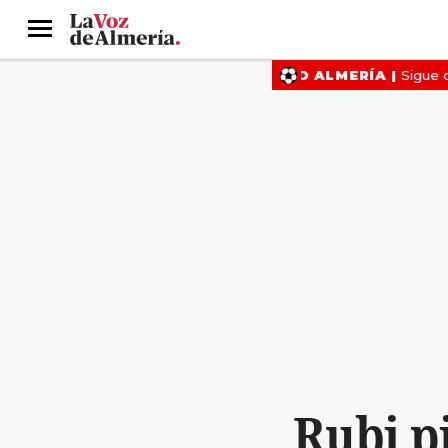
Menú
Rubi p