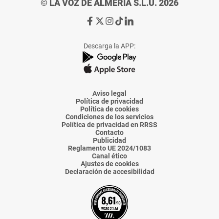
© LA VOZ DE ALMERÍA S.L.U. 2026
Ir
Ir
Ir
Ir
Ir
a
a
a
a
a
Facebook
X
Instagram
TikTok
Linkedin
Descarga la APP:
de
de
de
de
de
La
La
La
La
La
Voz
Voz
Voz
Voz
Voz
de
de
de
de
de
Almería
Almería
Almería
Almería
Almería
Aviso legal
Política de privacidad
Política de cookies
Condiciones de los servicios
Política de privacidad en RRSS
Contacto
Publicidad
Reglamento UE 2024/1083
Canal ético
Ajustes de cookies
Declaración de accesibilidad