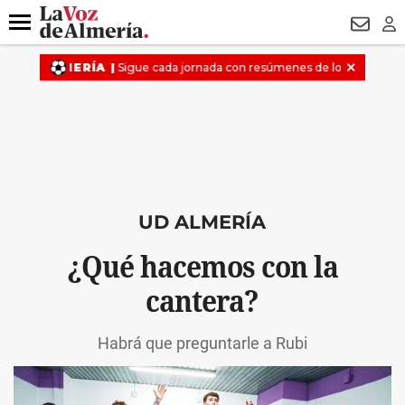
DESTACADO
ROBOS
PREGÓN BISBAL
CONDENADOS
Menú
NEWSL
LO
UD ALMERÍA
¿Qué hacemos con la
cantera?
Habrá que preguntarle a Rubi