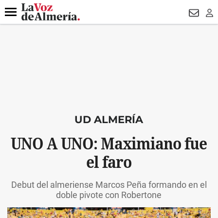
DESTACADO
VOTO FEMENINO
ORGULLO VERA
TRIBUNA
Menú
NEWSL
LO
UD ALMERÍA
UNO A UNO: Maximiano fue
el faro
Debut del almeriense Marcos Peña formando en el
doble pivote con Robertone