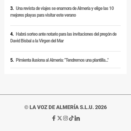
Una revista de viajes se enamora de Almería y elige las 10
mejores playas para visitar este verano
Habrá sorteo ante notario para las invitaciones del pregón de
David Bisbal a la Virgen del Mar
Pimienta ilusiona al Almería: "Tendremos una plantilla..."
© LA VOZ DE ALMERÍA S.L.U. 2026
Ir
Ir
Ir
Ir
Ir
a
a
a
a
a
Facebook
X
Instagram
TikTok
Linkedin