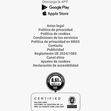
Descarga la APP:
de
de
de
de
de
La
La
La
La
La
Voz
Voz
Voz
Voz
Voz
de
de
de
de
de
Almería
Almería
Almería
Almería
Almería
Aviso legal
Política de privacidad
Política de cookies
Condiciones de los servicios
Política de privacidad en RRSS
Contacto
Publicidad
Reglamento UE 2024/1083
Canal ético
Ajustes de cookies
Declaración de accesibilidad