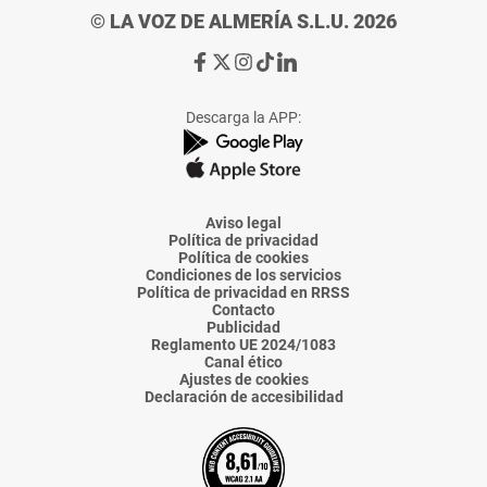
© LA VOZ DE ALMERÍA S.L.U. 2026
Ir
Ir
Ir
Ir
Ir
a
a
a
a
a
Facebook
X
Instagram
TikTok
Linkedin
Descarga la APP:
de
de
de
de
de
La
La
La
La
La
Voz
Voz
Voz
Voz
Voz
de
de
de
de
de
Almería
Almería
Almería
Almería
Almería
Aviso legal
Política de privacidad
Política de cookies
Condiciones de los servicios
Política de privacidad en RRSS
Contacto
Publicidad
Reglamento UE 2024/1083
Canal ético
Ajustes de cookies
Declaración de accesibilidad