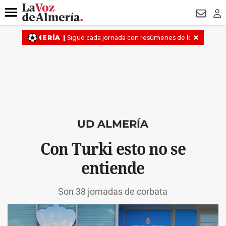
DESTACADO
HOSPITAL PONIENTE
ECLIPSE
DRON UDA
Menú
NEWSL
LO
UD ALMERÍA
Con Turki esto no se
entiende
Son 38 jornadas de corbata