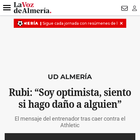
DESTACADO
HOSPITAL PONIENTE
ECLIPSE
DRON UDA
Menú
NEWSL
LO
UD ALMERÍA
Rubi: “Soy optimista, siento
si hago daño a alguien”
El mensaje del entrenador tras caer contra el
Athletic