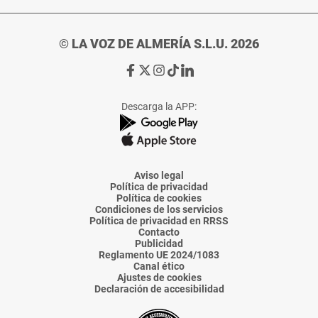
© LA VOZ DE ALMERÍA S.L.U. 2026
Ir
Ir
Ir
Ir
Ir
a
a
a
a
a
Facebook
X
Instagram
TikTok
Linkedin
Descarga la APP:
de
de
de
de
de
La
La
La
La
La
Voz
Voz
Voz
Voz
Voz
de
de
de
de
de
Almería
Almería
Almería
Almería
Almería
Aviso legal
Política de privacidad
Política de cookies
Condiciones de los servicios
Política de privacidad en RRSS
Contacto
Publicidad
Reglamento UE 2024/1083
Canal ético
Ajustes de cookies
Declaración de accesibilidad