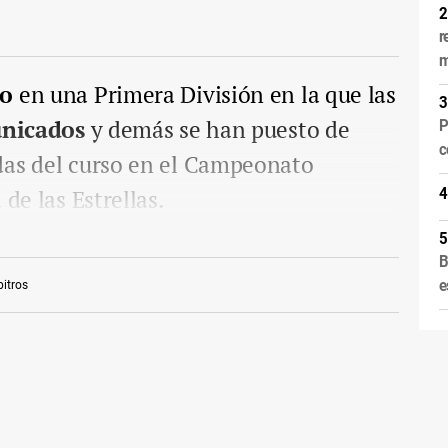
r
m
io
en una Primera División en la que las
nicados
y demás se han puesto de
P
c
das del curso en el Campeonato
de las Estrellas.
B
e
bitros