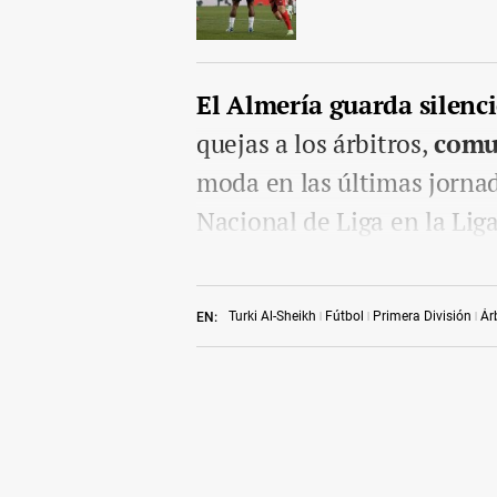
El Almería guarda silenc
quejas a los árbitros,
comu
moda en las últimas jorna
Nacional de Liga en la Liga 
Turki Al-Sheikh
Fútbol
Primera División
Ár
EN: