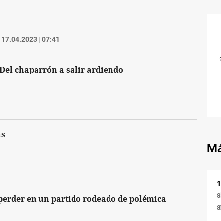
17.04.2023 | 07:41
 Del chaparrón a salir ardiendo
ás
Má
s
 perder en un partido rodeado de polémica
a