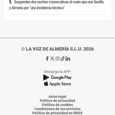
Suspenden dos noches consecutivas el vuelo que une Sevilla
y Almería por “una incidencia técnica”
© LA VOZ DE ALMERÍA S.L.U. 2026
Ir
Ir
Ir
Ir
Ir
a
a
a
a
a
Facebook
X
Instagram
TikTok
Linkedin
Descarga la APP:
de
de
de
de
de
La
La
La
La
La
Voz
Voz
Voz
Voz
Voz
de
de
de
de
de
Almería
Almería
Almería
Almería
Almería
Aviso legal
Política de privacidad
Política de cookies
Condiciones de los servicios
Política de privacidad en RRSS