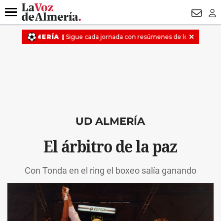
DESTACADO
HOSPITAL PONIENTE
ECLIPSE
DRON UDA
Menú
NEWSL
LO
UD ALMERÍA
El árbitro de la paz
Con Tonda en el ring el boxeo salía ganando