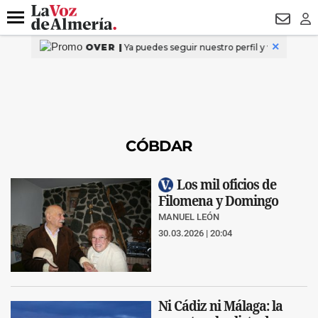
DESTACADO
VOTO FEMENINO
ORGULLO VERA
TRIBUNA
Menú
NEWSL
LO
CÓBDAR
Los mil oficios de
Filomena y Domingo
MANUEL LEÓN
30.03.2026 | 20:04
Ni Cádiz ni Málaga: la