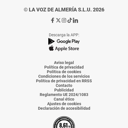
© LA VOZ DE ALMERÍA S.L.U. 2026
Ir
Ir
Ir
Ir
Ir
a
a
a
a
a
Facebook
X
Instagram
TikTok
Linkedin
Descarga la APP:
de
de
de
de
de
La
La
La
La
La
Voz
Voz
Voz
Voz
Voz
de
de
de
de
de
Almería
Almería
Almería
Almería
Almería
Aviso legal
Política de privacidad
Política de cookies
Condiciones de los servicios
Política de privacidad en RRSS
Contacto
Publicidad
Reglamento UE 2024/1083
Canal ético
Ajustes de cookies
Declaración de accesibilidad