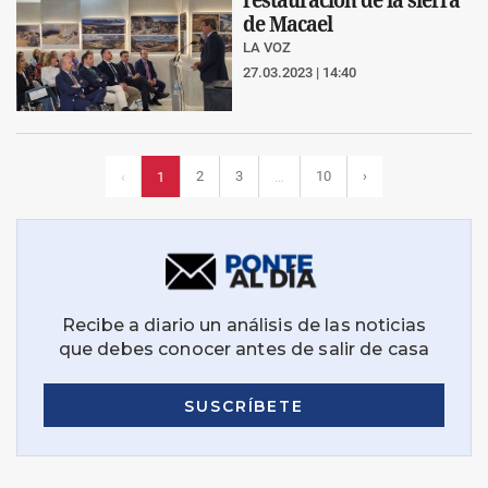
de Macael
LA VOZ
27.03.2023 | 14:40
2
3
10
›
‹
1
…