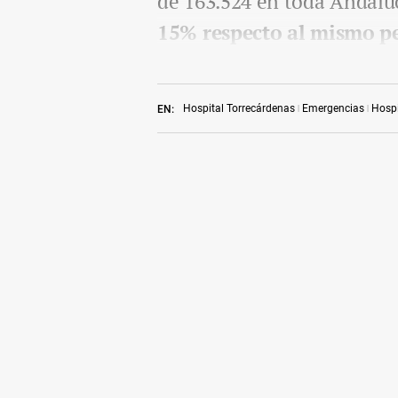
de 163.524 en toda Andalu
15% respecto al mismo pe
Hospital Torrecárdenas
Emergencias
Hospi
EN: