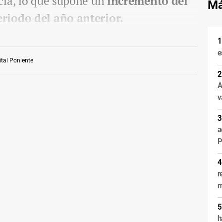
cía, lo que supone un
incremento del
Má
riodo del año anterior.
e
tal Poniente
A
v
a
P
r
m
h