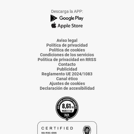
a
a
a
a
a
Facebook
X
Instagram
TikTok
Linkedin
Descarga la APP:
de
de
de
de
de
La
La
La
La
La
Voz
Voz
Voz
Voz
Voz
de
de
de
de
de
Almería
Almería
Almería
Almería
Almería
Aviso legal
Política de privacidad
Política de cookies
Condiciones de los servicios
Política de privacidad en RRSS
Contacto
Publicidad
Reglamento UE 2024/1083
Canal ético
Ajustes de cookies
Declaración de accesibilidad