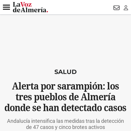
DESTACADO
VOTO FEMENINO
ORGULLO VERA
TRIBUNA
Menú
NEWSL
LO
SALUD
Alerta por sarampión: los
tres pueblos de Almería
donde se han detectado casos
Andalucía intensifica las medidas tras la detección
de 47 casos y cinco brotes activos