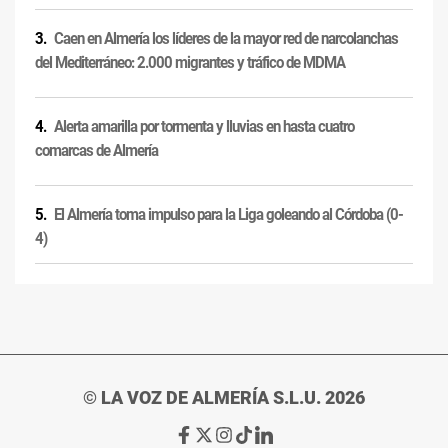
Caen en Almería los líderes de la mayor red de narcolanchas
del Mediterráneo: 2.000 migrantes y tráfico de MDMA
Alerta amarilla por tormenta y lluvias en hasta cuatro
comarcas de Almería
El Almería toma impulso para la Liga goleando al Córdoba (0-
4)
© LA VOZ DE ALMERÍA S.L.U. 2026
Ir
Ir
Ir
Ir
Ir