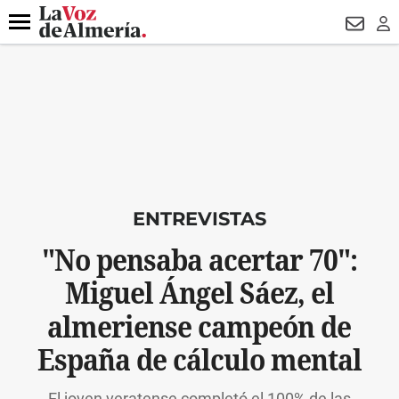
DESTACADO
VOTO FEMENINO
ORGULLO VERA
TRIBUNA
Menú
NEWSL
LO
ENTREVISTAS
"No pensaba acertar 70":
Miguel Ángel Sáez, el
almeriense campeón de
España de cálculo mental
El joven veratense completó el 100% de las