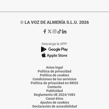
© LA VOZ DE ALMERÍA S.L.U. 2026
Ir
Ir
Ir
Ir
Ir
a
a
a
a
a
Facebook
X
Instagram
TikTok
Linkedin
Descarga la APP:
de
de
de
de
de
La
La
La
La
La
Voz
Voz
Voz
Voz
Voz
de
de
de
de
de
Almería
Almería
Almería
Almería
Almería
Aviso legal
Política de privacidad
Política de cookies
Condiciones de los servicios
Política de privacidad en RRSS
Contacto
Publicidad
Reglamento UE 2024/1083
Canal ético
Ajustes de cookies
Declaración de accesibilidad