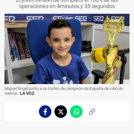
operaciones en 4minutos y 35 segundos
Miguel Ángel junto a su trofeo de campeón de España de cálculo
mental.
LA VOZ
Facebook
Twitter
Whatsapp
Copiar
enlace