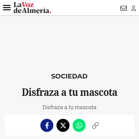
DESTACADO
HOSPITAL PONIENTE
ECLIPSE
DRON UDA
Menú
NEWSL
LO
SOCIEDAD
Disfraza a tu mascota
Disfraza a tu mascota
Facebook
Twitter
Whatsapp
Copiar
enlace