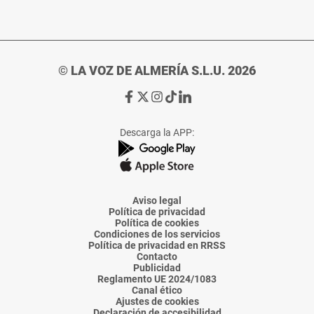
© LA VOZ DE ALMERÍA S.L.U. 2026
Ir
Ir
Ir
Ir
Ir
a
a
a
a
a
Facebook
X
Instagram
TikTok
Linkedin
Descarga la APP:
de
de
de
de
de
La
La
La
La
La
Voz
Voz
Voz
Voz
Voz
de
de
de
de
de
Almería
Almería
Almería
Almería
Almería
Aviso legal
Política de privacidad
Política de cookies
Condiciones de los servicios
Política de privacidad en RRSS
Contacto
Publicidad
Reglamento UE 2024/1083
Canal ético
Ajustes de cookies
Declaración de accesibilidad