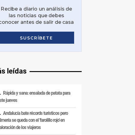
s leídas
Rápida y sana: ensalada de patata para
ste jueves
Andalucía bate récords turísticos pero
lmería se queda con el 'farolillo rojo' en
aloración de los viajeros