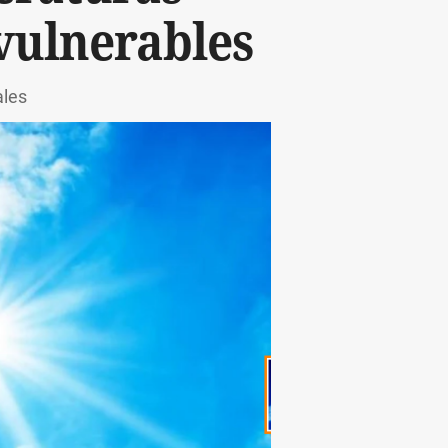
vulnerables
ales