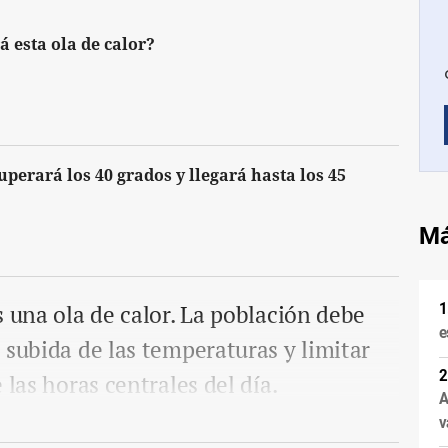
 esta ola de calor?
perará los 40 grados y llegará hasta los 45
Má
s una ola de calor. La población debe
e
 subida de las temperaturas y limitar
 las horas centrales del día.
A
v