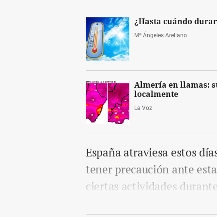
¿Hasta cuándo durará
Mª Ángeles Arellano
Almería en llamas: su
localmente
La Voz
España atraviesa estos día
tener precaución ante esta
ciertas actividades durante