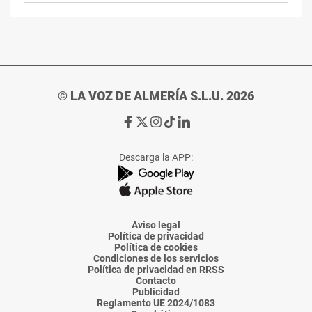
© LA VOZ DE ALMERÍA S.L.U. 2026
Ir
Ir
Ir
Ir
Ir
a
a
a
a
a
Facebook
X
Instagram
TikTok
Linkedin
Descarga la APP:
de
de
de
de
de
La
La
La
La
La
Voz
Voz
Voz
Voz
Voz
de
de
de
de
de
Almería
Almería
Almería
Almería
Almería
Aviso legal
Política de privacidad
Política de cookies
Condiciones de los servicios
Política de privacidad en RRSS
Contacto
Publicidad
Reglamento UE 2024/1083