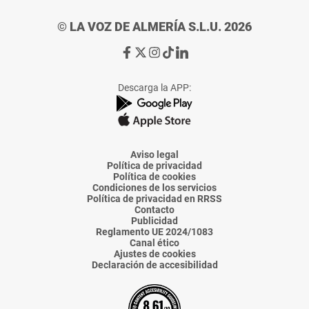
© LA VOZ DE ALMERÍA S.L.U. 2026
Ir
Ir
Ir
Ir
Ir
a
a
a
a
a
Facebook
X
Instagram
TikTok
Linkedin
Descarga la APP:
de
de
de
de
de
La
La
La
La
La
Voz
Voz
Voz
Voz
Voz
de
de
de
de
de
Almería
Almería
Almería
Almería
Almería
Aviso legal
Política de privacidad
Política de cookies
Condiciones de los servicios
Política de privacidad en RRSS
Contacto
Publicidad
Reglamento UE 2024/1083
Canal ético
Ajustes de cookies
Declaración de accesibilidad