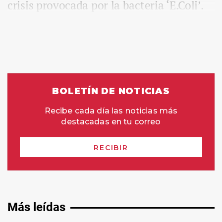
crisis provocada por la bacteria ‘E.Coli’.
Más leídas