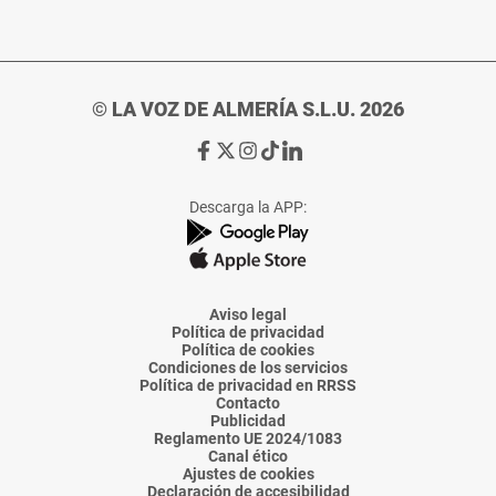
© LA VOZ DE ALMERÍA S.L.U. 2026
Ir
Ir
Ir
Ir
Ir
a
a
a
a
a
Facebook
X
Instagram
TikTok
Linkedin
Descarga la APP:
de
de
de
de
de
La
La
La
La
La
Voz
Voz
Voz
Voz
Voz
de
de
de
de
de
Almería
Almería
Almería
Almería
Almería
Aviso legal
Política de privacidad
Política de cookies
Condiciones de los servicios
Política de privacidad en RRSS
Contacto
Publicidad
Reglamento UE 2024/1083
Canal ético
Ajustes de cookies
Declaración de accesibilidad