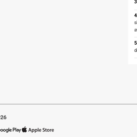
s
a
d
026