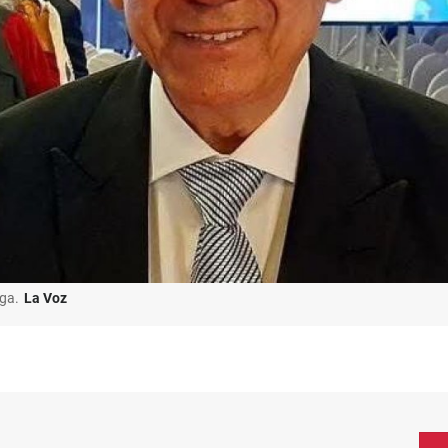
aga.
La Voz