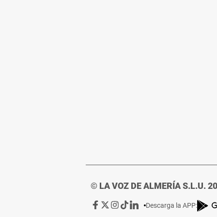
© LA VOZ DE ALMERÍA S.L.U. 2
Ir
Ir
Ir
Ir
Ir
Descarga la APP:
a
a
a
a
a