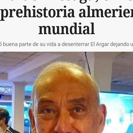
 prehistoria almeri
mundial
có buena parte de su vida a desenterrar El Argar dejando 