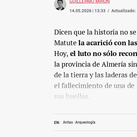
GUILLERMO MIRÓN
14.05.2026 | 13:33
Actualizado:
Dicen que la historia no s
Matute
la acarició con l
Hoy,
el luto no sólo recor
la provincia de Almería
si
de la tierra y las laderas 
el fallecimiento de una de
sus huellas.
Antas
Arqueología
EN: