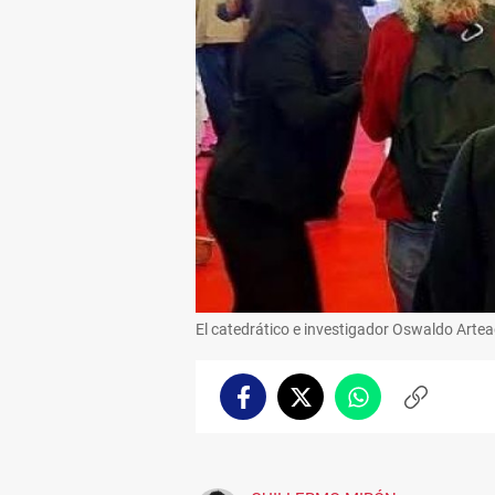
El catedrático e investigador Oswaldo Arte
Facebook
Twitter
Whatsapp
Copiar
enlace