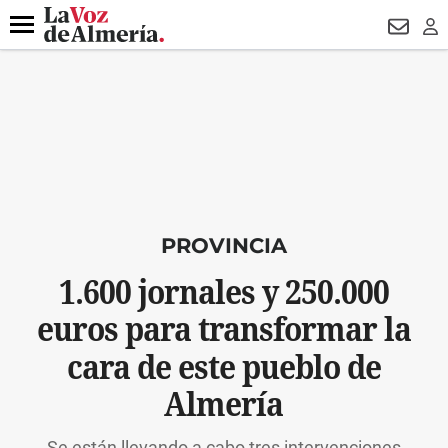
DESTACADO
VOTO FEMENINO
ORGULLO VERA
TRIBUNA
Menú
NEWSL
LO
PROVINCIA
1.600 jornales y 250.000
euros para transformar la
cara de este pueblo de
Almería
Se están llevando a cabo tres intervenciones