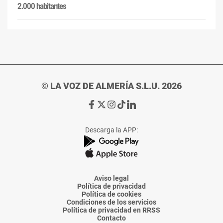
2.000 habitantes
© LA VOZ DE ALMERÍA S.L.U. 2026
Ir
Ir
Ir
Ir
Ir
a
a
a
a
a
Facebook
X
Instagram
TikTok
Linkedin
Descarga la APP:
de
de
de
de
de
La
La
La
La
La
Voz
Voz
Voz
Voz
Voz
de
de
de
de
de
Almería
Almería
Almería
Almería
Almería
Aviso legal
Política de privacidad
Política de cookies
Condiciones de los servicios
Política de privacidad en RRSS
Contacto