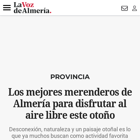
DESTACADO
VOTO FEMENINO
ORGULLO VERA
TRIBUNA
Menú
NEWSL
LO
PROVINCIA
Los mejores merenderos de
Almería para disfrutar al
aire libre este otoño
Desconexión, naturaleza y un paisaje otoñal es lo
que ya muchos buscan como actividad favorita