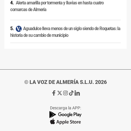
Alerta amarilla por tormenta y lluvias en hasta cuatro
comarcas de Almería
Aguadulce lleva menos de un siglo siendo de Roquetas: la
historia de su cambio de municipio
© LA VOZ DE ALMERÍA S.L.U. 2026
Ir
Ir
Ir
Ir
Ir
a
a
a
a
a
Facebook
X
Instagram
TikTok
Linkedin
Descarga la APP:
de
de
de
de
de
La
La
La
La
La
Voz
Voz
Voz
Voz
Voz
de
de
de
de
de