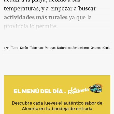
temperaturas, y a empezar a
buscar
actividades más rurales
ya que la
provincia lo permite.
Turre
Serón
Tabernas
Parques Naturales
Senderismo
Ohanes
Olula d
EN: