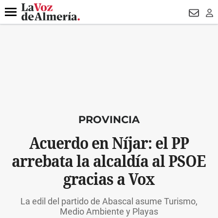
DESTACADO
VOTO FEMENINO
ORGULLO VERA
TRIBUNA
Menú
NEWSL
LO
PROVINCIA
Acuerdo en Níjar: el PP
arrebata la alcaldía al PSOE
gracias a Vox
La edil del partido de Abascal asume Turismo,
Medio Ambiente y Playas