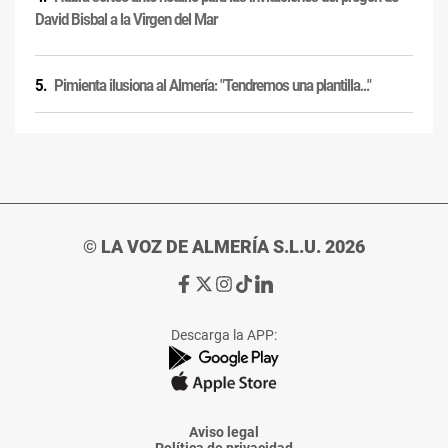
David Bisbal a la Virgen del Mar
Pimienta ilusiona al Almería: "Tendremos una plantilla..."
© LA VOZ DE ALMERÍA S.L.U. 2026
Ir
Ir
Ir
Ir
Ir
a
a
a
a
a
Facebook
X
Instagram
TikTok
Linkedin
Descarga la APP:
de
de
de
de
de
La
La
La
La
La
Voz
Voz
Voz
Voz
Voz
de
de
de
de
de
Almería
Almería
Almería
Almería
Almería
Aviso legal
Política de privacidad