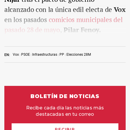
alcanzado con la única edil electa de
Vox
en los pasados
comicios municipales del
pasado 28 de mayo
,
Pilar Fenoy.
Vox
PSOE
Infraestructuras
PP
Elecciones 28M
EN: