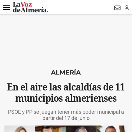
DESTACADO
HOSPITAL PONIENTE
ECLIPSE
DRON UDA
Menú
NEWSL
LO
ALMERÍA
En el aire las alcaldías de 11
municipios almerienses
PSOE y PP se juegan tener más poder municipal a
partir del 17 de junio