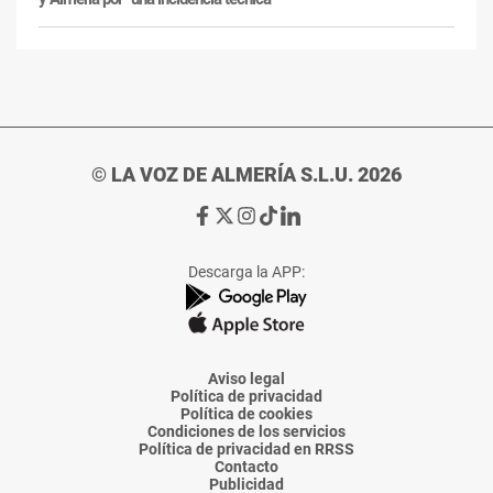
© LA VOZ DE ALMERÍA S.L.U. 2026
Ir
Ir
Ir
Ir
Ir
a
a
a
a
a
Facebook
X
Instagram
TikTok
Linkedin
Descarga la APP:
de
de
de
de
de
La
La
La
La
La
Voz
Voz
Voz
Voz
Voz
de
de
de
de
de
Almería
Almería
Almería
Almería
Almería
Aviso legal
Política de privacidad
Política de cookies
Condiciones de los servicios
Política de privacidad en RRSS
Contacto
Publicidad