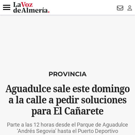
DESTACADO
HOSPITAL PONIENTE
ECLIPSE
DRON UDA
Menú
NEWSL
LO
PROVINCIA
Aguadulce sale este domingo
a la calle a pedir soluciones
para El Cañarete
Parte a las 12 horas desde el Parque de Aguadulce
‘Andrés Segovia’ hasta el Puerto Deportivo