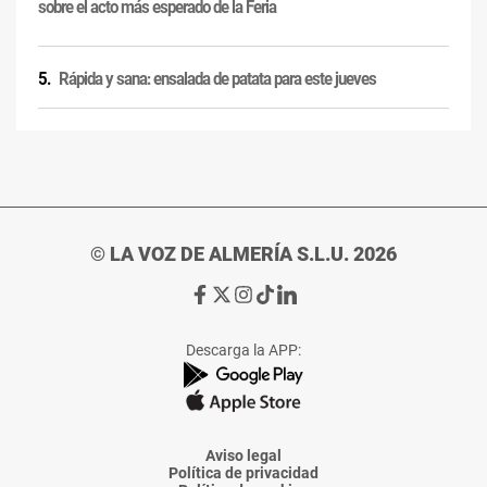
sobre el acto más esperado de la Feria
Rápida y sana: ensalada de patata para este jueves
© LA VOZ DE ALMERÍA S.L.U. 2026
Ir
Ir
Ir
Ir
Ir
a
a
a
a
a
Facebook
X
Instagram
TikTok
Linkedin
Descarga la APP:
de
de
de
de
de
La
La
La
La
La
Voz
Voz
Voz
Voz
Voz
de
de
de
de
de
Almería
Almería
Almería
Almería
Almería
Aviso legal
Política de privacidad