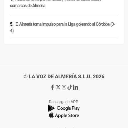
comarcas de Almería
El Almería toma impulso para la Liga goleando al Córdoba (0-
4)
© LA VOZ DE ALMERÍA S.L.U. 2026
Ir
Ir
Ir
Ir
Ir
a
a
a
a
a
Facebook
X
Instagram
TikTok
Linkedin
Descarga la APP:
de
de
de
de
de
La
La
La
La
La
Voz
Voz
Voz
Voz
Voz
de
de
de
de
de
Almería
Almería
Almería
Almería
Almería