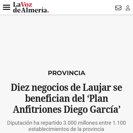
DESTACADO
VOTO FEMENINO
ORGULLO VERA
TRIBUNA
Menú
NEWSL
LO
PROVINCIA
Diez negocios de Laujar se
benefician del ‘Plan
Anfitriones Diego García’
Diputación ha repartido 3.000 millones entre 1.100
establecimientos de la provincia