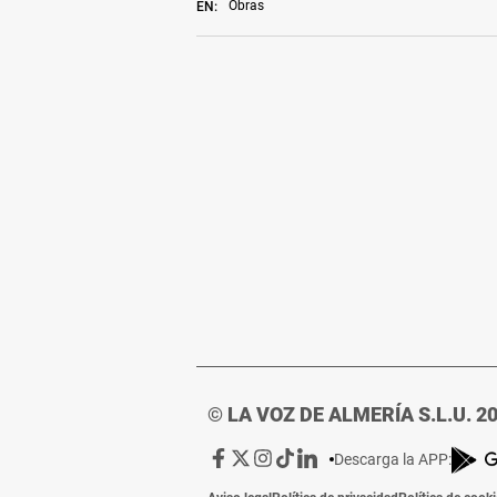
Obras
EN:
© LA VOZ DE ALMERÍA S.L.U. 2
Ir
Ir
Ir
Ir
Ir
Descarga la APP:
a
a
a
a
a