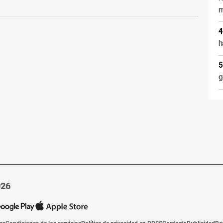
m
h
g
026