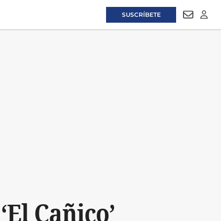
SUSCRÍBETE
NEWSLET
LOGI
‘El Cañico’