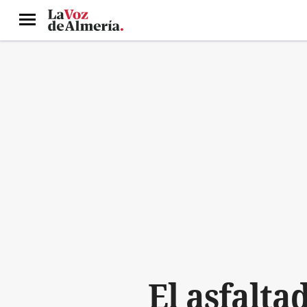
Menú
El asfalta