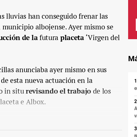
as lluvias han conseguido frenar las
l municipio albojense. Ayer mismo se
ucción de la
futura
placeta
‘Virgen del
Má
cillas anunciaba ayer mismo en sus
 de esta nueva actuación en la
e
o in situ
revisando el trabajo
de los
laceta e Albox.
A
v
r