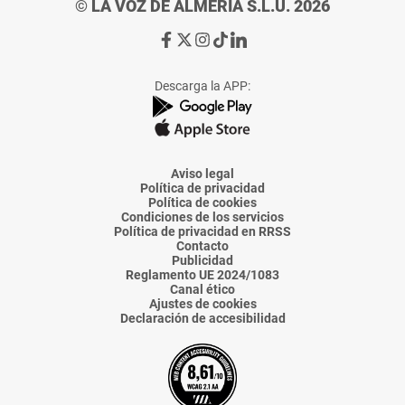
© LA VOZ DE ALMERÍA S.L.U. 2026
Ir
Ir
Ir
Ir
Ir
a
a
a
a
a
Facebook
X
Instagram
TikTok
Linkedin
Descarga la APP:
de
de
de
de
de
La
La
La
La
La
Voz
Voz
Voz
Voz
Voz
de
de
de
de
de
Almería
Almería
Almería
Almería
Almería
Aviso legal
Política de privacidad
Política de cookies
Condiciones de los servicios
Política de privacidad en RRSS
Contacto
Publicidad
Reglamento UE 2024/1083
Canal ético
Ajustes de cookies
Declaración de accesibilidad