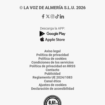
© LA VOZ DE ALMERÍA S.L.U. 2026
Ir
Ir
Ir
Ir
Ir
a
a
a
a
a
Facebook
X
Instagram
TikTok
Linkedin
Descarga la APP:
de
de
de
de
de
La
La
La
La
La
Voz
Voz
Voz
Voz
Voz
de
de
de
de
de
Almería
Almería
Almería
Almería
Almería
Aviso legal
Política de privacidad
Política de cookies
Condiciones de los servicios
Política de privacidad en RRSS
Contacto
Publicidad
Reglamento UE 2024/1083
Canal ético
Ajustes de cookies
Declaración de accesibilidad