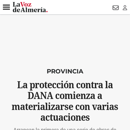
DESTACADO
MACROOPERACIÓN
FERIA
TURISMO
JUI
Menú
NEWSL
LO
PROVINCIA
La protección contra la
DANA comienza a
materializarse con varias
actuaciones
Arrancan la primera de una serie de obras de