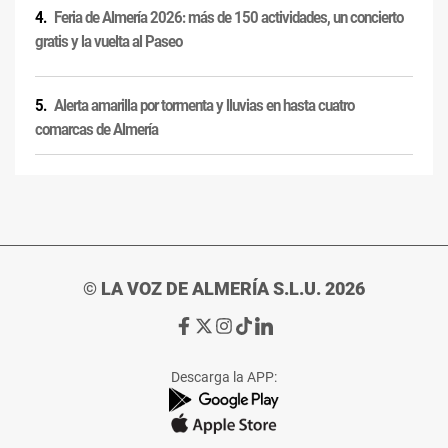
Feria de Almería 2026: más de 150 actividades, un concierto
gratis y la vuelta al Paseo
Alerta amarilla por tormenta y lluvias en hasta cuatro
comarcas de Almería
© LA VOZ DE ALMERÍA S.L.U. 2026
Ir
Ir
Ir
Ir
Ir
a
a
a
a
a
Facebook
X
Instagram
TikTok
Linkedin
Descarga la APP:
de
de
de
de
de
La
La
La
La
La
Voz
Voz
Voz
Voz
Voz
de
de
de
de
de