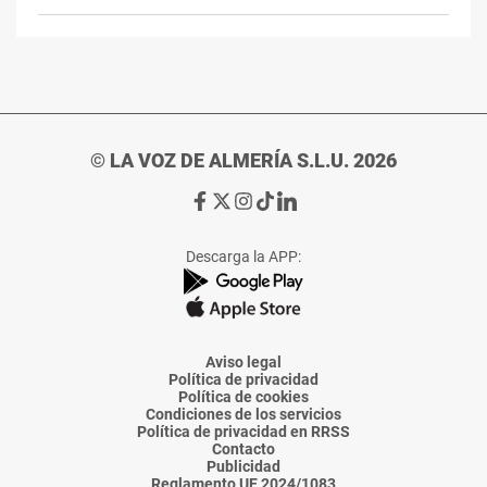
© LA VOZ DE ALMERÍA S.L.U. 2026
Ir
Ir
Ir
Ir
Ir
a
a
a
a
a
Facebook
X
Instagram
TikTok
Linkedin
Descarga la APP:
de
de
de
de
de
La
La
La
La
La
Voz
Voz
Voz
Voz
Voz
de
de
de
de
de
Almería
Almería
Almería
Almería
Almería
Aviso legal
Política de privacidad
Política de cookies
Condiciones de los servicios
Política de privacidad en RRSS
Contacto
Publicidad
Reglamento UE 2024/1083