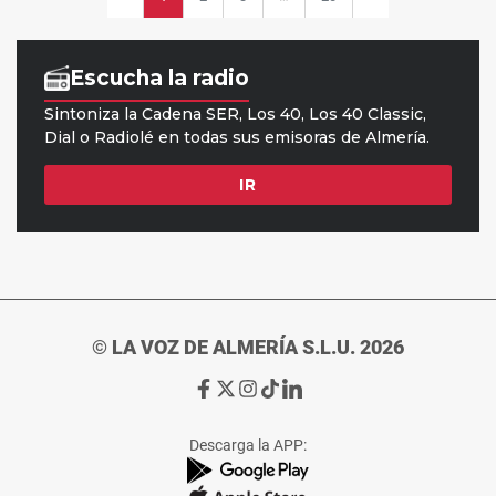
© LA VOZ DE ALMERÍA S.L.U. 2026
Ir
Ir
Ir
Ir
Ir
a
a
a
a
a
Facebook
X
Instagram
TikTok
Linkedin
Descarga la APP:
de
de
de
de
de
La
La
La
La
La