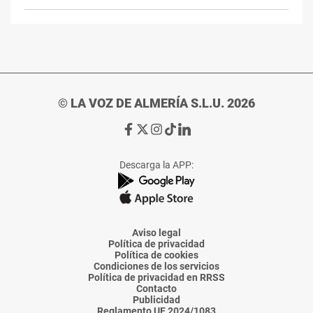
© LA VOZ DE ALMERÍA S.L.U. 2026
Ir
Ir
Ir
Ir
Ir
a
a
a
a
a
Facebook
X
Instagram
TikTok
Linkedin
Descarga la APP:
de
de
de
de
de
La
La
La
La
La
Voz
Voz
Voz
Voz
Voz
de
de
de
de
de
Almería
Almería
Almería
Almería
Almería
Aviso legal
Política de privacidad
Política de cookies
Condiciones de los servicios
Política de privacidad en RRSS
Contacto
Publicidad
Reglamento UE 2024/1083