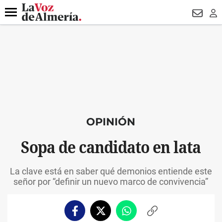
DESTACADO
ROBOS
PREGÓN BISBAL
CONDENADOS
Menú
NEWSL
LO
OPINIÓN
Sopa de candidato en lata
La clave está en saber qué demonios entiende este
señor por “definir un nuevo marco de convivencia”
Facebook
Twitter
Whatsapp
Copiar