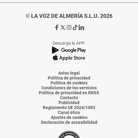
© LA VOZ DE ALMERÍA S.L.U. 2026
Ir
Ir
Ir
Ir
Ir
a
a
a
a
a
Facebook
X
Instagram
TikTok
Linkedin
Descarga la APP:
de
de
de
de
de
La
La
La
La
La
Voz
Voz
Voz
Voz
Voz
de
de
de
de
de
Almería
Almería
Almería
Almería
Almería
Aviso legal
Política de privacidad
Política de cookies
Condiciones de los servicios
Política de privacidad en RRSS
Contacto
Publicidad
Reglamento UE 2024/1083
Canal ético
Ajustes de cookies
Declaración de accesibilidad