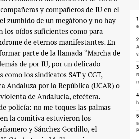
s compañeras y compañeros de IU en el
 el zumbido de un megáfono y no hay
e
en los oídos suficientes como para
índrome de eternos manifestantes. En
A
 formar parte de la llamada “Marcha de
v
demás de por IU, por un delicado
s como los sindicatos SAT y CGT,
r
m
ica Andaluza por la República (UCAR) o
oviolenta de Andalucía, etcétera.
h
de policía: no me toques las palmas
 en la comitiva estuvieron los
a
añamero y Sánchez Gordillo, el
P