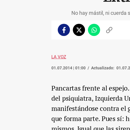
No hay mástil, ni cuerda
Facebook
Twitter
Whatsapp
Copiar
enlace
LA VOZ
01.07.2014 | 01:00
Actualizado:
01.07.2
Pancartas frente al espejo.
del psiquiatra, Izquierda 
manifestándose contra el g
que forma parte. Pues sí: 
mismos. Igual que las sire