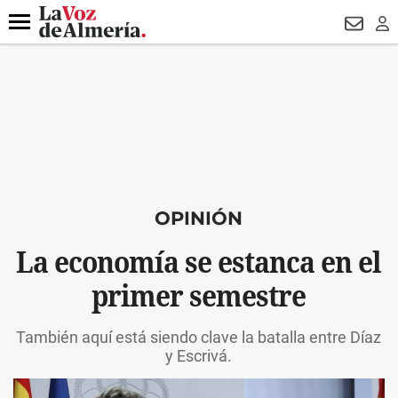
DESTACADO
VOTO FEMENINO
ORGULLO VERA
TRIBUNA
Menú
NEWSL
LO
OPINIÓN
La economía se estanca en el
primer semestre
También aquí está siendo clave la batalla entre Díaz
y Escrivá.