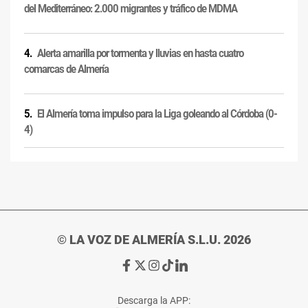
del Mediterráneo: 2.000 migrantes y tráfico de MDMA
Alerta amarilla por tormenta y lluvias en hasta cuatro
comarcas de Almería
El Almería toma impulso para la Liga goleando al Córdoba (0-
4)
© LA VOZ DE ALMERÍA S.L.U. 2026
Ir
Ir
Ir
Ir
Ir
a
a
a
a
a
Facebook
X
Instagram
TikTok
Linkedin
Descarga la APP:
de
de
de
de
de