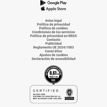
La
La
La
La
La
Voz
Voz
Voz
Voz
Voz
de
de
de
de
de
Almería
Almería
Almería
Almería
Almería
Aviso legal
Política de privacidad
Política de cookies
Condiciones de los servicios
Política de privacidad en RRSS
Contacto
Publicidad
Reglamento UE 2024/1083
Canal ético
Ajustes de cookies
Declaración de accesibilidad